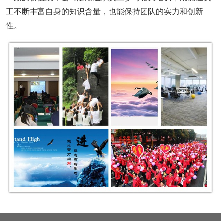
工不断丰富自身的知识含量，也能保持团队的实力和创新
性。