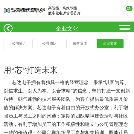
高智能、高效节能
EN
数字化电源管理芯片
企业文化
公司简介
公司团队
荣誉资质
企业文化
用
“芯”打造未来
芯达电子拥有着独具一格的经营理念，秉承
“以客为尊、
以信求生、以人为本、以合求精”的信念，坚持打造一支创新
独特、朝气蓬勃的技术服务团队，为客户提供最优质最具价
值的解决方案。芯达电子有着自由的开放式办公室，
利于
增
强员工与员工之间的沟通；定期的团队精神建设活动与社区
活动，有利于增加员工的工作积极性和建立与公司管理理念
一致的价值观；
公司定期
组织员工参与相关培训，既能让员