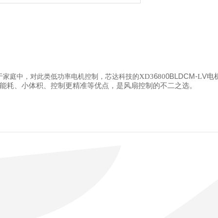
6
0BLDCM-
V
XD3
80
L
电
于家庭中，对此类低功率电机控制，芯达科技的
能耗、小体积、控制更精准等优点，是风扇控制的不二之选。